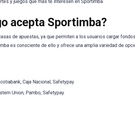
ortes y juegos que más te interesen en Sportimba.
o acepta Sportimba?
sas de apuestas, ya que permiten a los usuarios cargar fondos
imba es consciente de ello y ofrece una amplia variedad de opc
cotiabank, Caja Nacional, Safetypay.
estern Union, Pambo, Safetypay.