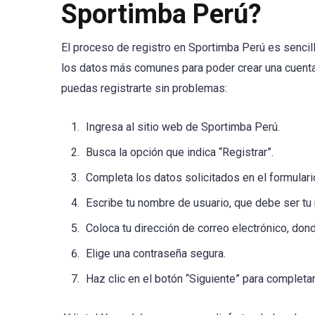
Sportimba Perú?
El proceso de registro en Sportimba Perú es sencill
los datos más comunes para poder crear una cuenta.
puedas registrarte sin problemas:
Ingresa al sitio web de Sportimba Perú.
Busca la opción que indica “Registrar”.
Completa los datos solicitados en el formulari
Escribe tu nombre de usuario, que debe ser tu
Coloca tu dirección de correo electrónico, dond
Elige una contraseña segura.
Haz clic en el botón “Siguiente” para completar 