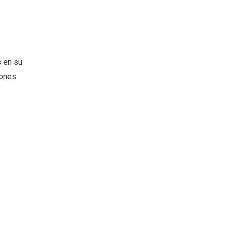
 en su
iones