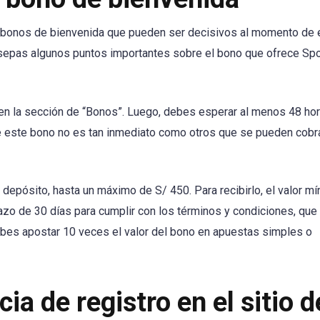
 bonos de bienvenida que pueden ser decisivos al momento de e
 sepas algunos puntos importantes sobre el bono que ofrece Spo
o en la sección de “Bonos”. Luego, debes esperar al menos 48 ho
ue este bono no es tan inmediato como otros que se pueden cobr
depósito, hasta un máximo de S/ 450. Para recibirlo, el valor mí
zo de 30 días para cumplir con los términos y condiciones, que
debes apostar 10 veces el valor del bono en apuestas simples o
ia de registro en el sitio d