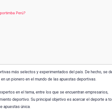
 Sportimba Perú?
rtivas más selectos y experimentados del país. De hecho, se d
rte en un pionero en el mundo de las apuestas deportivas.
xpertos en el tema, entre los que se encuentran empresarios,
imiento deportivo. Su principal objetivo es acercar el deporte a t
e apuestas única.