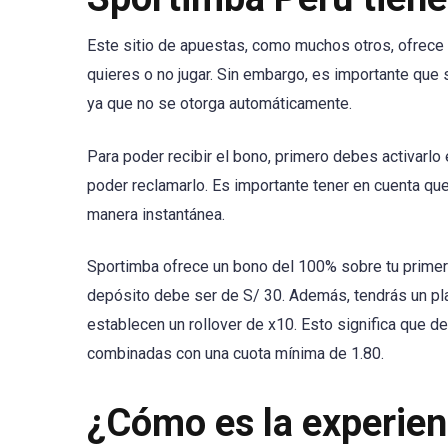
Este sitio de apuestas, como muchos otros, ofrece
quieres o no jugar. Sin embargo, es importante que
ya que no se otorga automáticamente.
Para poder recibir el bono, primero debes activarl
poder reclamarlo. Es importante tener en cuenta q
manera instantánea.
Sportimba ofrece un bono del 100% sobre tu primer 
depósito debe ser de S/ 30. Además, tendrás un pla
establecen un rollover de x10. Esto significa que 
combinadas con una cuota mínima de 1.80.
¿Cómo es la experienc