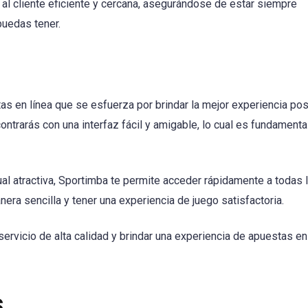
al cliente eficiente y cercana, asegurándose de estar siempre
puedas tener.
s en línea que se esfuerza por brindar la mejor experiencia pos
ntrarás con una interfaz fácil y amigable, lo cual es fundamenta
ual atractiva, Sportimba te permite acceder rápidamente a todas 
era sencilla y tener una experiencia de juego satisfactoria.
rvicio de alta calidad y brindar una experiencia de apuestas en
s