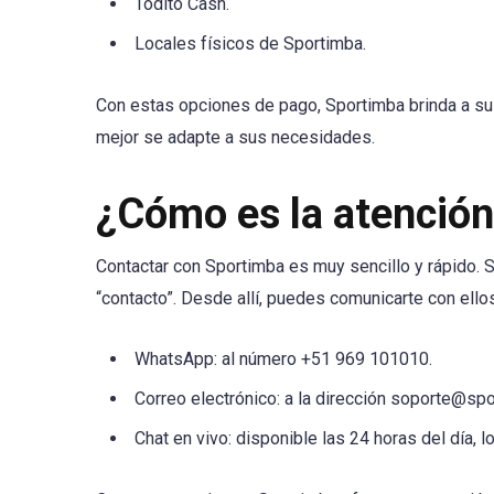
Todito Cash.
Locales físicos de Sportimba.
Con estas opciones de pago, Sportimba brinda a sus
mejor se adapte a sus necesidades.
¿Cómo es la atención 
Contactar con Sportimba es muy sencillo y rápido. S
“contacto”. Desde allí, puedes comunicarte con ello
WhatsApp: al número +51 969 101010.
Correo electrónico: a la dirección
soporte@spo
Chat en vivo: disponible las 24 horas del día, 