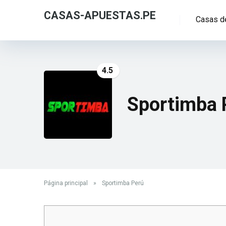
CASAS-APUESTAS.PE
Casas d
4.5
Sportimba 
Página principal
»
Sportimba Perú