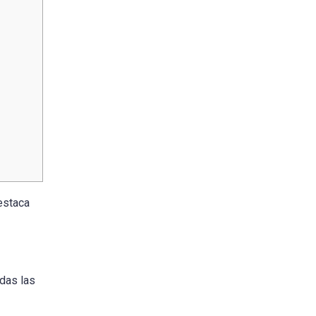
estaca
odas las