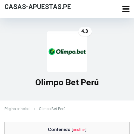
CASAS-APUESTAS.PE
4.3
Olimpo Bet Perú
Página principal
»
Olimpo Bet Perú
Contenido
[
ocultar
]