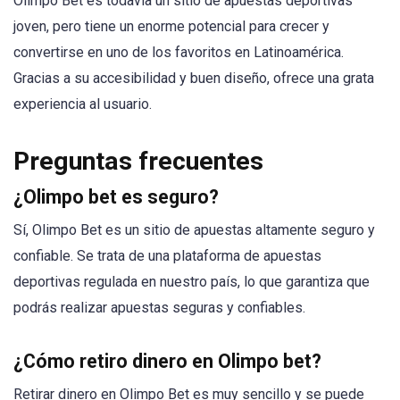
Olimpo Bet es todavía un sitio de apuestas deportivas
joven, pero tiene un enorme potencial para crecer y
convertirse en uno de los favoritos en Latinoamérica.
Gracias a su accesibilidad y buen diseño, ofrece una grata
experiencia al usuario.
Preguntas frecuentes
¿Olimpo bet es seguro?
Sí, Olimpo Bet es un sitio de apuestas altamente seguro y
confiable. Se trata de una plataforma de apuestas
deportivas regulada en nuestro país, lo que garantiza que
podrás realizar apuestas seguras y confiables.
¿Cómo retiro dinero en Olimpo bet?
Retirar dinero en Olimpo Bet es muy sencillo y se puede