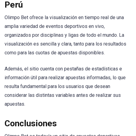
Perú
Olimpo Bet ofrece la visualización en tiempo real de una
amplia variedad de eventos deportivos en vivo,
organizados por disciplinas y ligas de todo el mundo. La
visualización es sencilla y clara, tanto para los resultados
como para las cuotas de apuestas disponibles.
Además, el sitio cuenta con pestañas de estadísticas e
información útil para realizar apuestas informadas, lo que
resulta fundamental para los usuarios que desean
considerar las distintas variables antes de realizar sus
apuestas.
Conclusiones