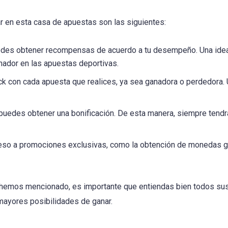
 en esta casa de apuestas son las siguientes:
edes obtener recompensas de acuerdo a tu desempeño. Una idea
anador en las apuestas deportivas.
k con cada apuesta que realices, ya sea ganadora o perdedora. 
 puedes obtener una bonificación. De esta manera, siempre tendr
cceso a promociones exclusivas, como la obtención de monedas g
e hemos mencionado, es importante que entiendas bien todos su
 mayores posibilidades de ganar.