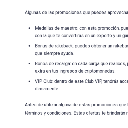
Algunas de las promociones que puedes aprovechar
Medallas de maestro: con esta promoción, pu
con la que te convertirás en un experto y un g
Bonus de rakeback: puedes obtener un rakebac
que siempre ayuda.
Bonos de recarga: en cada carga que realices,
extra en tus ingresos de criptomonedas.
VIP Club: dentro de este Club VIP, tendrás a
diariamente.
Antes de utilizar alguna de estas promociones qu
términos y condiciones. Estas ofertas te brindarán