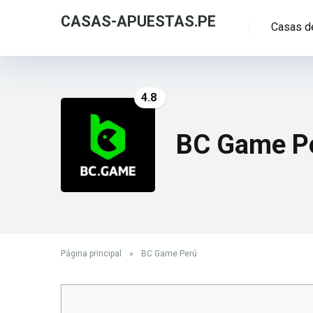
CASAS-APUESTAS.PE
Casas d
4.8
BC Game P
Página principal
»
BC Game Perú