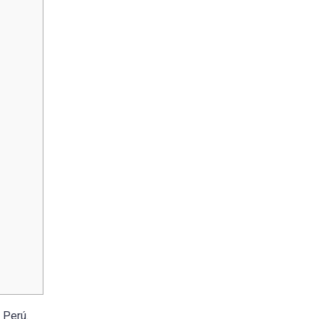
 Perú.